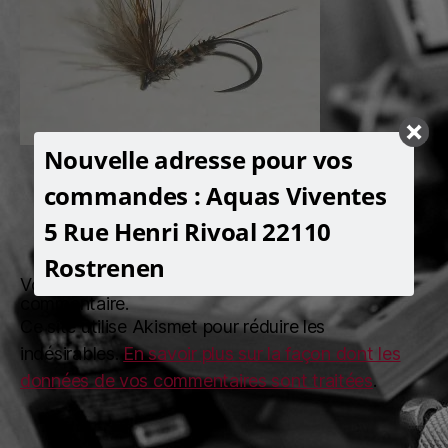
Nouvelle adresse pour vos
commandes : Aquas Viventes
Laisser un commentaire
5 Rue Henri Rivoal 22110
Rostrenen
Vous devez
vous connecter
pour publier un
commentaire.
Ce site utilise Akismet pour réduire les
indésirables.
En savoir plus sur la façon dont les
données de vos commentaires sont traitées
.