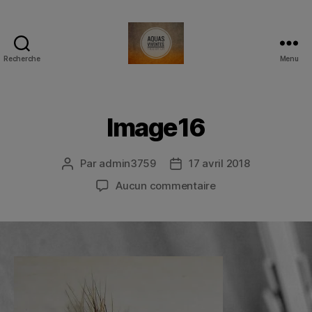
Recherche
Menu
Aquas
viventes
Image16
Par
admin3759
17 avril 2018
Auteur
Date
de
de
sur
Aucun commentaire
l’article
l’article
Image16