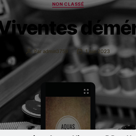
Catégories
NON CLASSÉ
Viventes dém
Par
admin3759
1 juin 2023
Auteur
Date
de
de
l’article
l’article