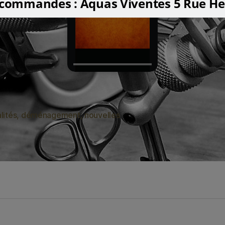
 commandes : Aquas Viventes 5 Rue He
lités
,
déménagement
,
nouvelles
es